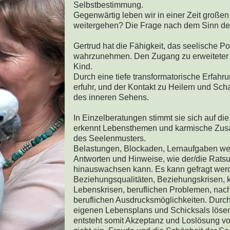
Selbstbestimmung.
Gegenwärtig leben wir in einer Zeit große
weitergehen? Die Frage nach dem Sinn de
Gertrud hat die Fähigkeit, das seelische P
wahrzunehmen. Den Zugang zu erweiteter 
Kind.
Durch eine tiefe transformatorische Erfahru
erfuhr, und der Kontakt zu Heilern und Sch
des inneren Sehens.
In Einzelberatungen stimmt sie sich auf d
erkennt Lebensthemen und karmische Zu
des Seelenmusters.
Belastungen, Blockaden, Lernaufgaben werd
Antworten und Hinweise, wie der/die Rats
hinauswachsen kann. Es kann gefragt wer
Beziehungsqualitäten, Beziehungskrisen, 
Lebenskrisen, beruflichen Problemen, nac
beruflichen Ausdrucksmöglichkeiten. Durch 
eigenen Lebensplans und Schicksals löse
entsteht somit Akzeptanz und Loslösung von