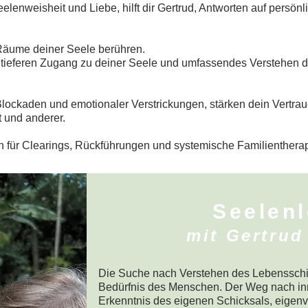
lenweisheit und Liebe, hilft dir Gertrud, Antworten auf persön
 Räume deiner Seele berühren.
r tieferen Zugang zu deiner Seele und umfassendes Verstehen d
Blockaden und emotionaler Verstrickungen, stärken dein Vertra
t und anderer.
en für Clearings, Rückführungen und systemische Familientherap
Seelen
mit Gertrud
Die Suche nach Verstehen des Lebensschick
Bedürfnis des Menschen. Der Weg nach inn
Erkenntnis des eigenen Schicksals, eigen